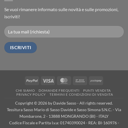
Se vuoi rimanere informato sulle novità e sulle promozioni,
iscriviti!
PayPal
Visa
MasterCard
Bank
Postepay
Transfer
CHI SIAMO
DOMANDE FREQUENTI
PUNTI VENDITA
PRIVACY POLICY
TERMINI E CONDIZIONI DI VENDITA
Copyright © 2026 by Davide Sasso - All rights reserved.
Tessitura Sasso Mario di Sasso Davide e Sasso Simona S.N.C. - Via
Mombarone, 2 - 13888 MONGRANDO (BI) - ITALY
Codice Fiscale e Partita I.v.a: 01740390024 - REA: BI-160976 -