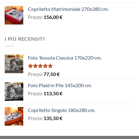
Copriletto Matrimoniale 270x280 cm.
Prezzo
156,00
€
I PIÙ RECENSITI
Foto Tessuta Classica 170x220 cm.
Valutato
Prezzo
77,50
€
5.00
su 5
Foto Plaid in Pile 145x200 cm.
Prezzo
113,50
€
Copriletto Singolo 180x280 cm.
Prezzo
135,50
€