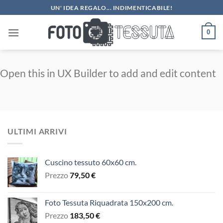
Salta
UN' IDEA REGALO... INDIMENTICABILE!
ai
contenuti
0
Open this in UX Builder to add and edit content
ULTIMI ARRIVI
Cuscino tessuto 60x60 cm.
Prezzo
79,50
€
Foto Tessuta Riquadrata 150x200 cm.
Prezzo
183,50
€