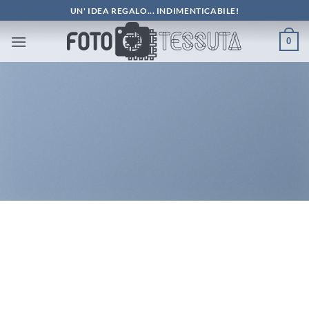
Salta
UN' IDEA REGALO... INDIMENTICABILE!
ai
0
contenuti