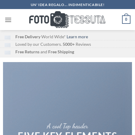
Salta
UN' IDEA REGALO... INDIMENTICABILE!
ai
contenuti
0
Free Delivery
World Wide*
Learn more
Loved by our Customers.
5000+
Reviews
Free Returns
and
Free Shipping
A cool Top header