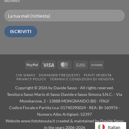
iscriviti!
PayPal
Visa
MasterCard
Bank
Postepay
Transfer
CHI SIAMO
DOMANDE FREQUENTI
PUNTI VENDITA
PRIVACY POLICY
TERMINI E CONDIZIONI DI VENDITA
Copyright © 2026 by Davide Sasso - All rights reserved.
Tessitura Sasso Mario di Sasso Davide e Sasso Simona S.N.C. - Via
Mombarone, 2 - 13888 MONGRANDO (BI) - ITALY
Codice Fiscale e Partita I.v.a: 01740390024 - REA: BI-160976 -
Numero Albo Artigiani: 52397
Website www.fototessuta.it created & maintained by Davide Sasso
Italian
Italian
in the years 2006-2026