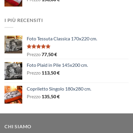
I PIÙ RECENSITI
Foto Tessuta Classica 170x220 cm.
Valutato
Prezzo
77,50
€
5.00
su 5
Foto Plaid in Pile 145x200 cm.
Prezzo
113,50
€
Copriletto Singolo 180x280 cm.
Prezzo
135,50
€
CHI SIAMO