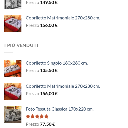
Prezzo
149,50
€
Copriletto Matrimoniale 270x280 cm.
Prezzo
156,00
€
I PIÙ VENDUTI
Copriletto Singolo 180x280 cm.
Prezzo
135,50
€
Copriletto Matrimoniale 270x280 cm.
Prezzo
156,00
€
Foto Tessuta Classica 170x220 cm.
Valutato
Prezzo
77,50
€
5.00
su 5